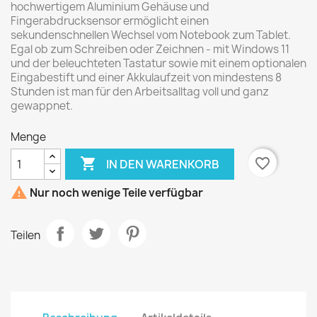
hochwertigem Aluminium Gehäuse und
Fingerabdrucksensor ermöglicht einen
sekundenschnellen Wechsel vom Notebook zum Tablet.
Egal ob zum Schreiben oder Zeichnen - mit Windows 11
und der beleuchteten Tastatur sowie mit einem optionalen
Eingabestift und einer Akkulaufzeit von mindestens 8
Stunden ist man für den Arbeitsalltag voll und ganz
gewappnet.
Menge

favorite_border
IN DEN WARENKORB

Nur noch wenige Teile verfügbar
Teilen