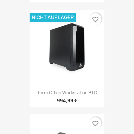
NICHT AUF LAGER
favorite_border
Terra Office Workstation BTO
994,99 €
favorite_border