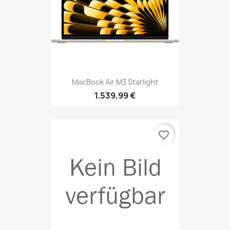
MacBook Air M3 Starlight
1.539,99 €
favorite_border