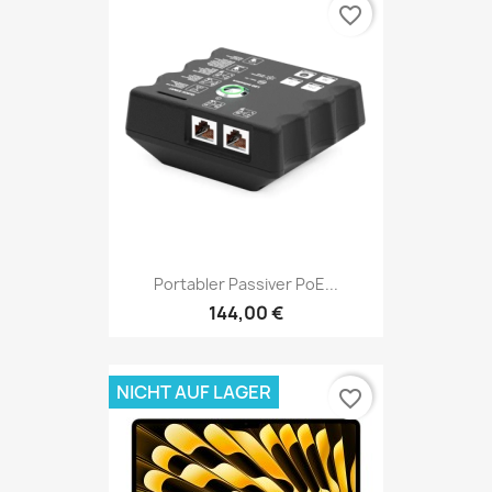
favorite_border
Portabler Passiver PoE...
144,00 €
NICHT AUF LAGER
favorite_border