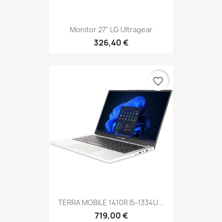
Monitor 27" LG Ultragear
326,40 €
favorite_border
TERRA MOBILE 1410R I5-1334U...
719,00 €