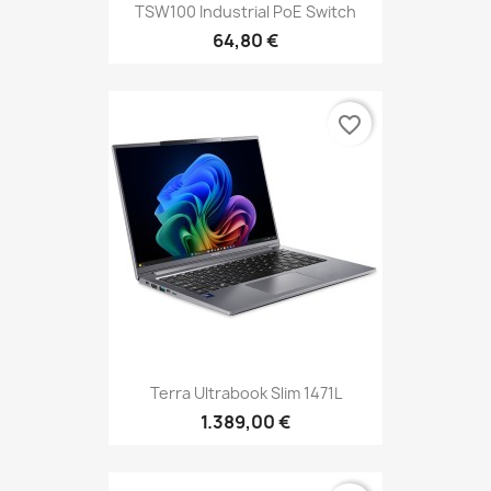
TSW100 Industrial PoE Switch
64,80 €
favorite_border
Terra Ultrabook Slim 1471L
1.389,00 €