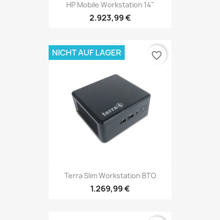
HP Mobile Workstation 14"
2.923,99 €
NICHT AUF LAGER
favorite_border
Terra Slim Workstation BTO
1.269,99 €