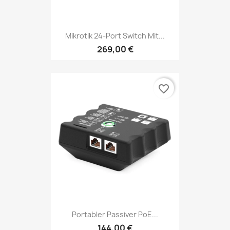
Mikrotik 24-Port Switch Mit...
269,00 €
favorite_border
Portabler Passiver PoE...
144,00 €