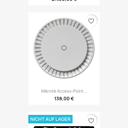
favorite_border
Mikrotik Access-Point...
138,00 €
NICHT AUF LAGER
favorite_border