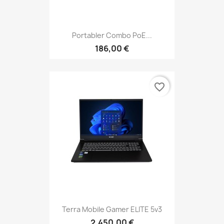
Portabler Combo PoE...
186,00 €
favorite_border
Terra Mobile Gamer ELITE 5v3
2.450,00 €