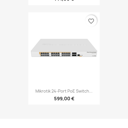
favorite_border
Mikrotik 24-Port PoE Switch...
599,00 €