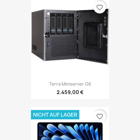
favorite_border
Terra Miniserver G6
2.459,00 €
NICHT AUF LAGER
favorite_border