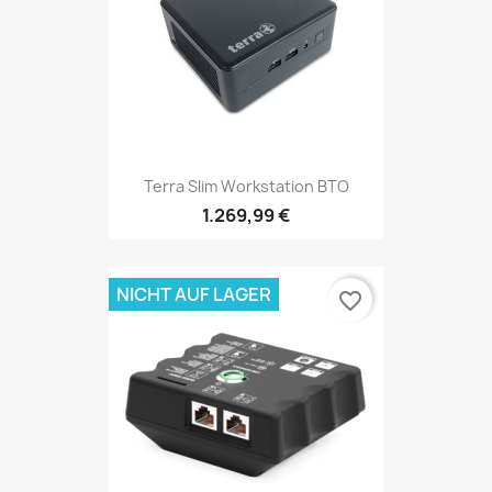
Terra Slim Workstation BTO
1.269,99 €
NICHT AUF LAGER
favorite_border