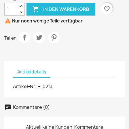

favorite_border
IN DEN WARENKORB

Nur noch wenige Teile verfügbar
Teilen
Artikeldetails
Artikel-Nr.
H-0213
Kommentare (0)
Aktuell keine Kunden-Kommentare