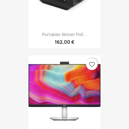
Portabler Aktiver PoE...
162,00 €
favorite_border