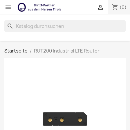
shopping_cart


(0)
search
Startseite
RUT200 Industrial LTE Router