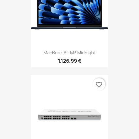
MacBook Air M3 Midnight
1.126,99 €
favorite_border