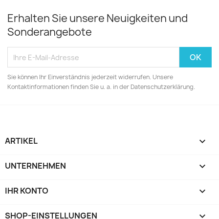
Erhalten Sie unsere Neuigkeiten und
Sonderangebote
Sie können Ihr Einverständnis jederzeit widerrufen. Unsere
Kontaktinformationen finden Sie u. a. in der Datenschutzerklärung.
ARTIKEL

UNTERNEHMEN

IHR KONTO

SHOP-EINSTELLUNGEN
keyboard_arrow_down