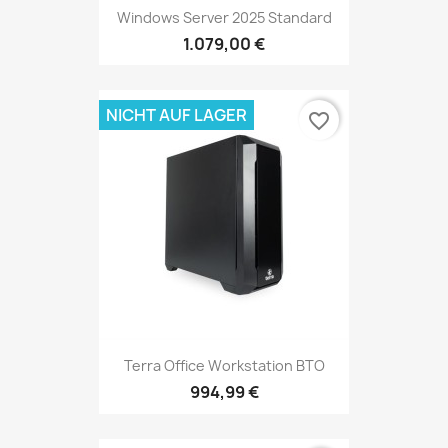
Windows Server 2025 Standard
1.079,00 €
NICHT AUF LAGER
favorite_border
Terra Office Workstation BTO
994,99 €