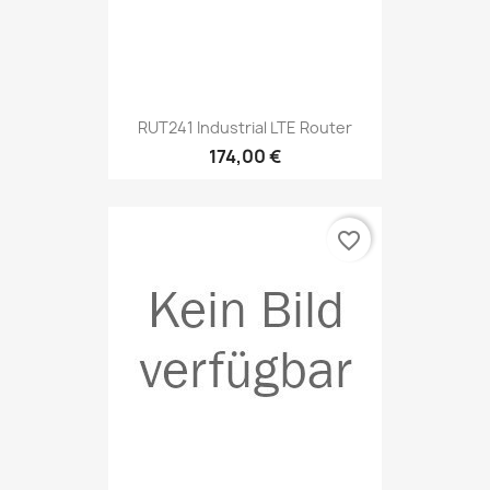
RUT241 Industrial LTE Router
174,00 €
favorite_border