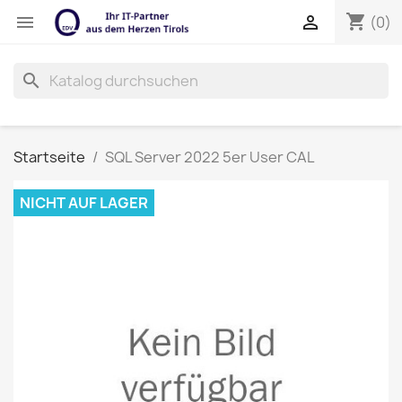
shopping_cart


(0)
search
Startseite
SQL Server 2022 5er User CAL
NICHT AUF LAGER