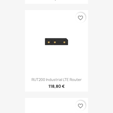
favorite_border
RUT200 Industrial LTE Router
118,80 €
favorite_border