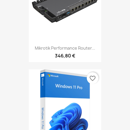
Mikrotik Performance Router...
346,80 €
favorite_border