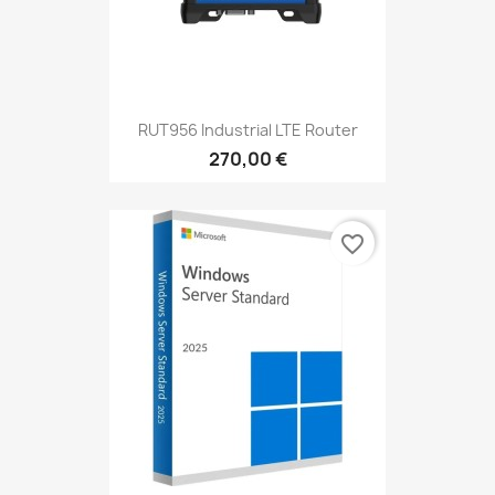
RUT956 Industrial LTE Router
270,00 €
favorite_border