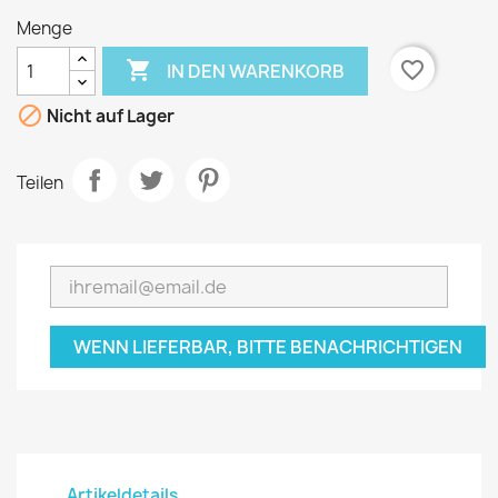
Menge

favorite_border
IN DEN WARENKORB

Nicht auf Lager
Teilen
WENN LIEFERBAR, BITTE BENACHRICHTIGEN
Artikeldetails