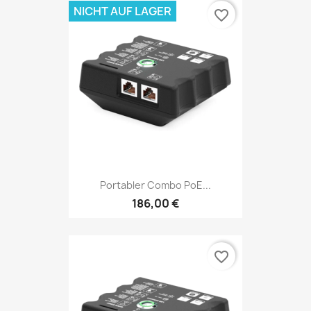
NICHT AUF LAGER
favorite_border
Portabler Combo PoE...
186,00 €
favorite_border