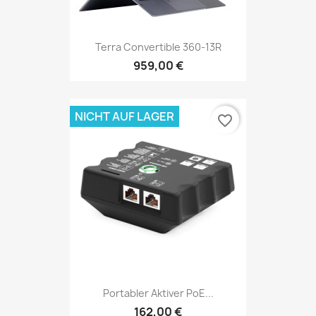
Terra Convertible 360-13R
959,00 €
NICHT AUF LAGER
favorite_border
Portabler Aktiver PoE...
162,00 €