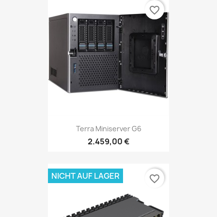
favorite_border
Terra Miniserver G6
2.459,00 €
NICHT AUF LAGER
favorite_border