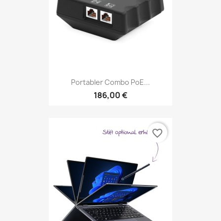
Portabler Combo PoE...
186,00 €
favorite_border