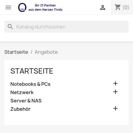
shopping_cart


(0)
search
Startseite
Angebote
STARTSEITE

Notebooks & PCs

Netzwerk
Server & NAS

Zubehör