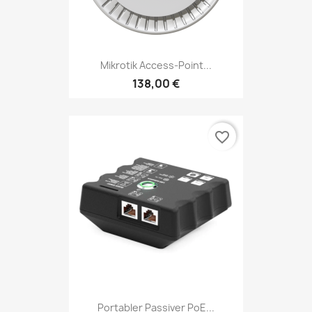
Mikrotik Access-Point...
138,00 €
favorite_border
Portabler Passiver PoE...