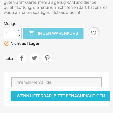
guten Grafikkarte, mehr als genug RAM und die "be
quiet!" Lüftung, die natürlich nicht fehlen darf, hat er alles,
was man für ein spaßiges Erlebnis braucht.
Menge

favorite_border
IN DEN WARENKORB

Nicht auf Lager
Teilen
WENN LIEFERBAR, BITTE BENACHRICHTIGEN