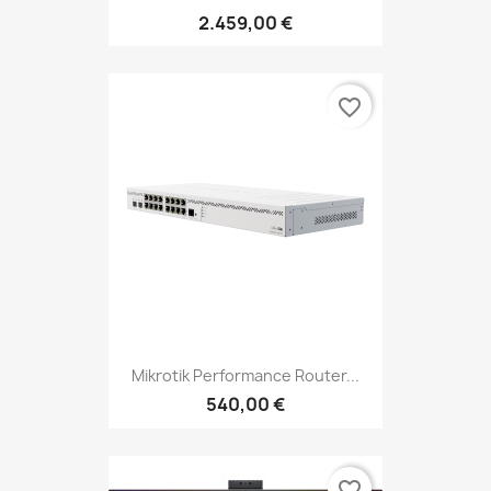
2.459,00 €
favorite_border
Mikrotik Performance Router...
540,00 €
favorite_border