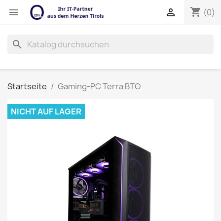
shopping_cart


(0)
search
Startseite
Gaming-PC Terra BTO
NICHT AUF LAGER