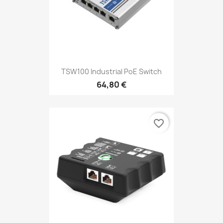
TSW100 Industrial PoE Switch
64,80 €
favorite_border