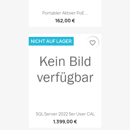
Portabler Aktiver PoE...
162,00 €
NICHT AUF LAGER
favorite_border
SQL Server 2022 5er User CAL
1.399,00 €