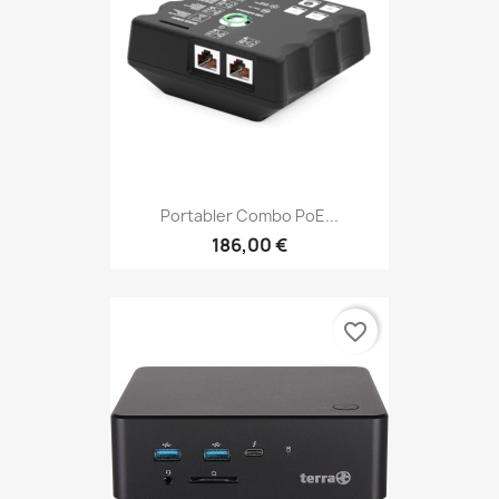
Portabler Combo PoE...
186,00 €
favorite_border