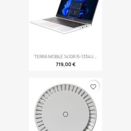
TERRA MOBILE 1410R I5-1334U...
719,00 €
favorite_border