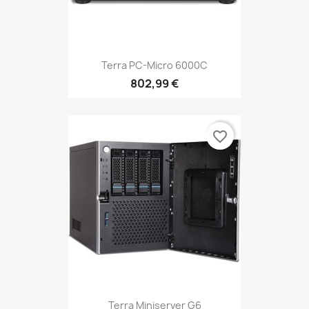
Terra PC-Micro 6000C
802,99 €
favorite_border
Terra Miniserver G6