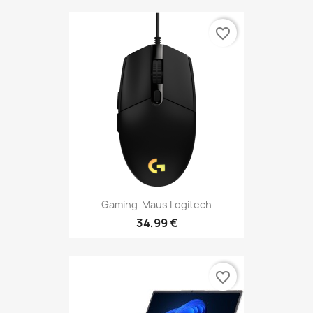
favorite_border
Gaming-Maus Logitech
34,99 €
favorite_border