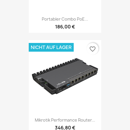
Portabler Combo PoE...
186,00 €
NICHT AUF LAGER
favorite_border
Mikrotik Performance Router...
346,80 €