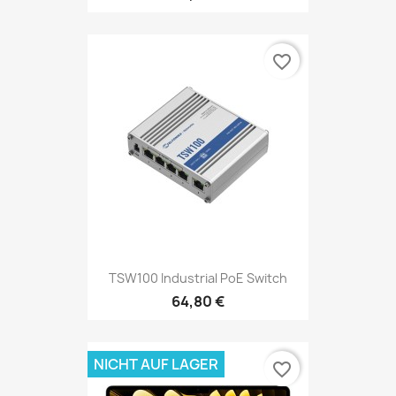
favorite_border
TSW100 Industrial PoE Switch
64,80 €
NICHT AUF LAGER
favorite_border