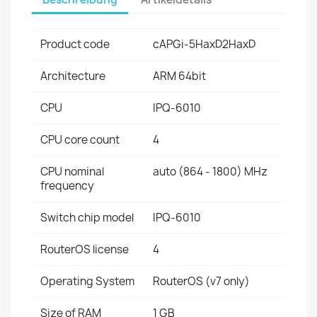
Product code
cAPGi-5HaxD2HaxD
Architecture
ARM 64bit
CPU
IPQ-6010
CPU core count
4
CPU nominal
auto (864 - 1800) MHz
frequency
Switch chip model
IPQ-6010
RouterOS license
4
Operating System
RouterOS (v7 only)
Size of RAM
1 GB