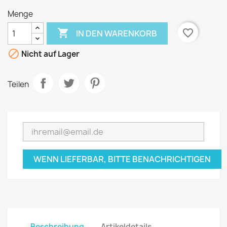
Menge

favorite_border
IN DEN WARENKORB

Nicht auf Lager
Teilen
WENN LIEFERBAR, BITTE BENACHRICHTIGEN
Beschreibung
Artikeldetails