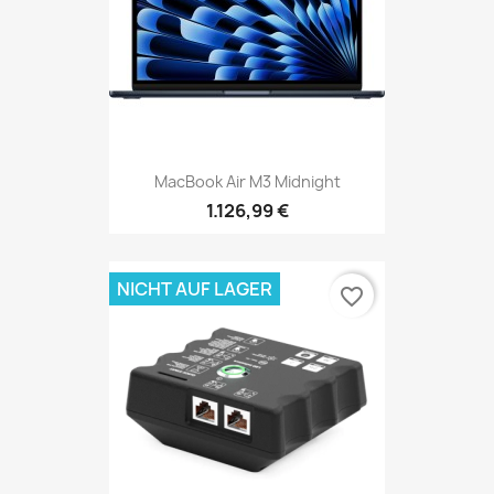
MacBook Air M3 Midnight
1.126,99 €
NICHT AUF LAGER
favorite_border