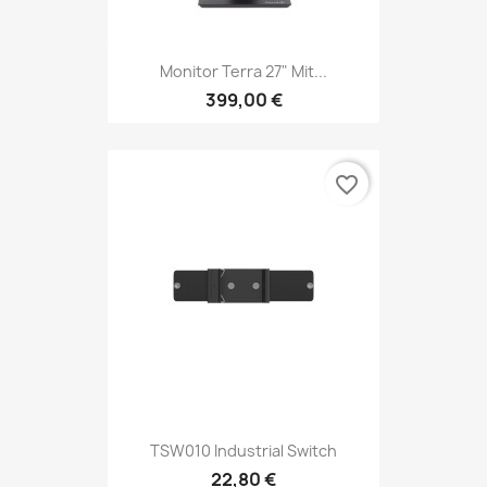
Monitor Terra 27" Mit...
399,00 €
favorite_border
TSW010 Industrial Switch
22,80 €