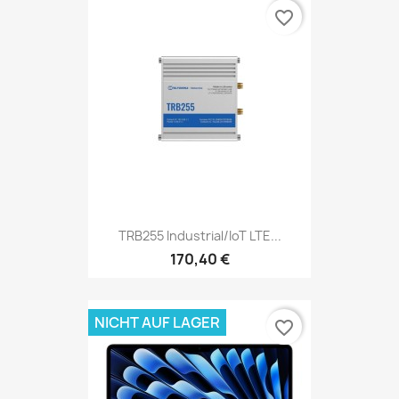
favorite_border
TRB255 Industrial/IoT LTE...
170,40 €
NICHT AUF LAGER
favorite_border