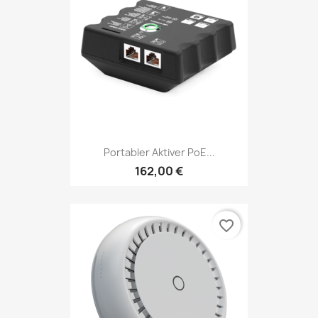
Portabler Aktiver PoE...
162,00 €
favorite_border