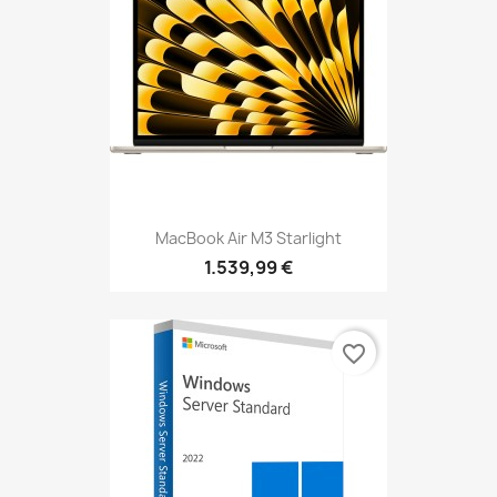
MacBook Air M3 Starlight
1.539,99 €
favorite_border