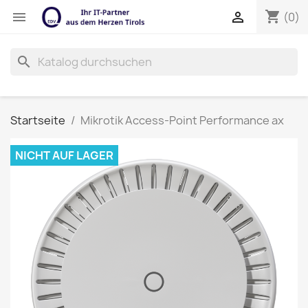
shopping_cart


(0)
search
Startseite
Mikrotik Access-Point Performance ax
NICHT AUF LAGER