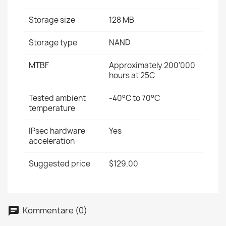
Storage size
128 MB
Storage type
NAND
MTBF
Approximately 200'000
hours at 25C
Tested ambient
-40°C to 70°C
temperature
IPsec hardware
Yes
acceleration
Suggested price
$129.00
Kommentare (0)