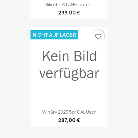
Mikrotik WLAN-Router...
299,00 €
NICHT AUF LAGER
favorite_border
WinSrv 2025 5er CAL User
287,00 €