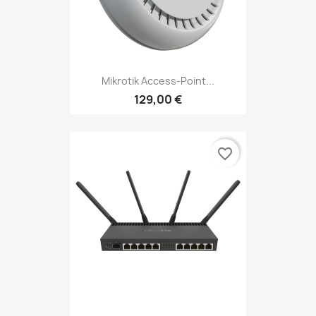
Mikrotik Access-Point...
129,00 €
favorite_border