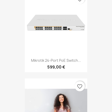
Mikrotik 24-Port PoE Switch...
599,00 €
favorite_border