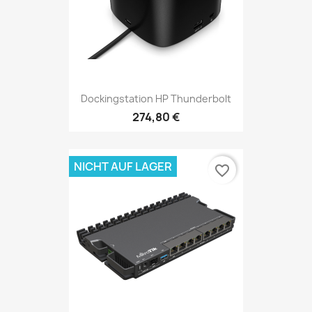
Dockingstation HP Thunderbolt
274,80 €
NICHT AUF LAGER
favorite_border