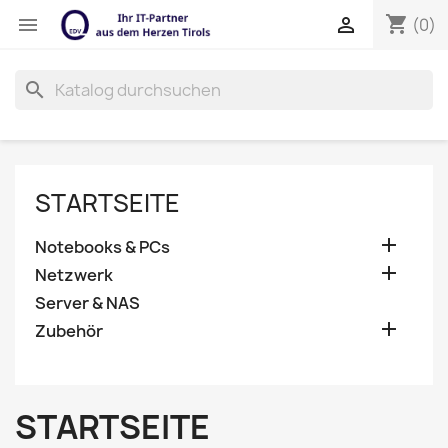
shopping_cart


(0)
search
STARTSEITE

Notebooks & PCs

Netzwerk
Server & NAS

Zubehör
STARTSEITE