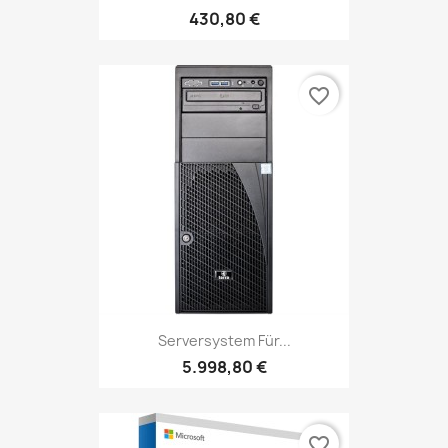
430,80 €
favorite_border
Serversystem Für...
5.998,80 €
favorite_border