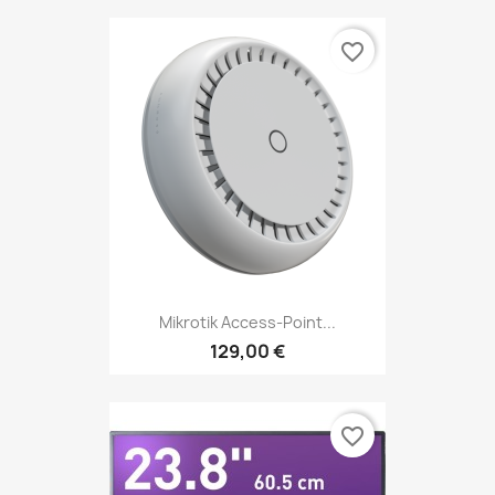
favorite_border
Mikrotik Access-Point...
129,00 €
favorite_border