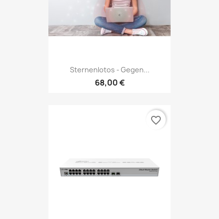
Sternenlotos - Gegen...
68,00 €
favorite_border